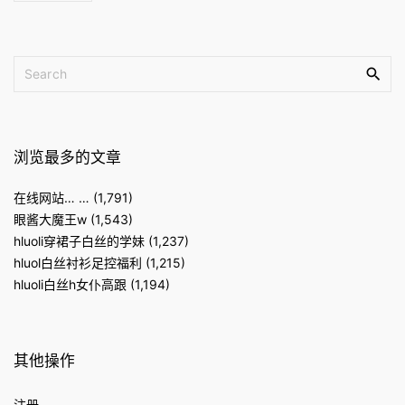
S
e
a
r
c
浏览最多的文章
h
f
在线网站… …
(1,791)
o
眼酱大魔王w
(1,543)
r
hluoli穿裙子白丝的学妹
(1,237)
:
hluol白丝衬衫足控福利
(1,215)
hluoli白丝h女仆高跟
(1,194)
其他操作
注册