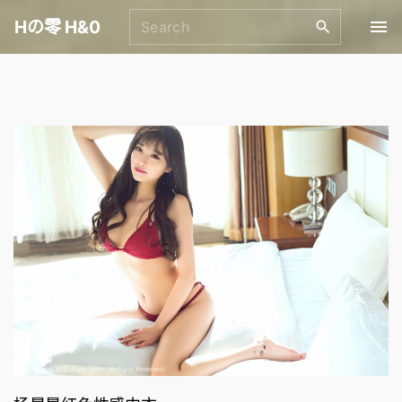
S
S
Hの零 H&0
k
e
i
a
p
r
t
c
o
h
f
c
o
o
r
n
:
t
e
n
t