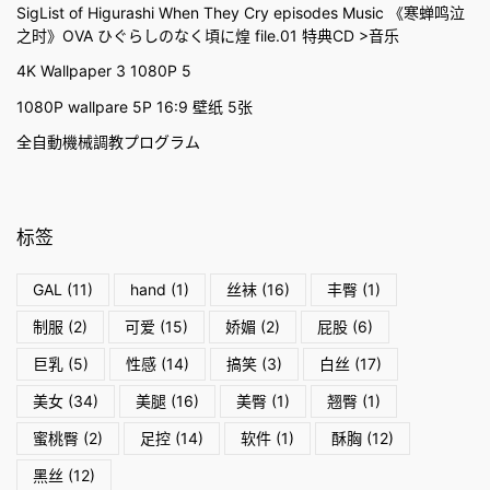
SigList of Higurashi When They Cry episodes Music 《寒蝉鸣泣
之时》OVA ひぐらしのなく頃に煌 file.01 特典CD >音乐
4K Wallpaper 3 1080P 5
1080P wallpare 5P 16:9 壁纸 5张
全自動機械調教プログラム
标签
GAL
(11)
hand
(1)
丝袜
(16)
丰臀
(1)
制服
(2)
可爱
(15)
娇媚
(2)
屁股
(6)
巨乳
(5)
性感
(14)
搞笑
(3)
白丝
(17)
美女
(34)
美腿
(16)
美臀
(1)
翘臀
(1)
蜜桃臀
(2)
足控
(14)
软件
(1)
酥胸
(12)
黑丝
(12)