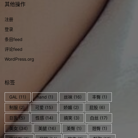
其他操作
注册
登录
条目feed
评论feed
WordPress.org
标签
GAL
(11)
hand
(1)
丝袜
(16)
丰臀
(1)
制服
(2)
可爱
(15)
娇媚
(2)
屁股
(6)
巨乳
(5)
性感
(14)
搞笑
(3)
白丝
(17)
美女
(34)
美腿
(16)
美臀
(1)
翘臀
(1)