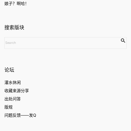
娘子？啊哈！
搜索版块
S
e
a
r
c
论坛
h
f
灌水休闲
o
收藏来源分享
r
:
出处问答
版规
问题反馈——发Q