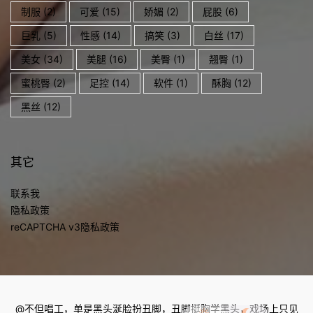
制服
(2)
可爱
(15)
娇媚
(2)
屁股
(6)
巨乳
(5)
性感
(14)
搞笑
(3)
白丝
(17)
美女
(34)
美腿
(16)
美臀
(1)
翘臀
(1)
蜜桃臀
(2)
足控
(14)
软件
(1)
酥胸
(12)
黑丝
(12)
其它
联系我
隐私政策
reCAPTCHA v3隐私政策
@不但唱工，单是黑头涎脸扮丑脚，丑脚挺胸学黑头，戏场上只见