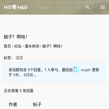
S
S
Hの零 H&0
k
e
i
a
p
r
t
c
o
h
娘子？啊哈！
f
c
首页
›
论坛
›
灌水休闲
›
娘子？啊哈！
o
o
r
n
标签：
汪汪
:
t
e
该话题包含 5个回复，1 人参与，最后由
suger
更新
于
5年、 8月前
。
n
t
正在查看 5 条回复
作者
帖子