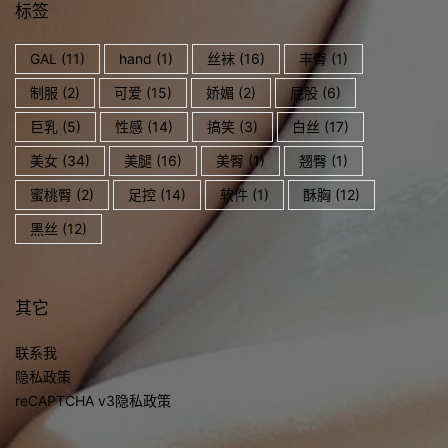
标签
GAL
(11)
hand
(1)
丝袜
(16)
丰臀
(1)
制服
(2)
可爱
(15)
娇媚
(2)
屁股
(6)
巨乳
(5)
性感
(14)
搞笑
(3)
白丝
(17)
美女
(34)
美腿
(16)
美臀
(1)
翘臀
(1)
蜜桃臀
(2)
足控
(14)
软件
(1)
酥胸
(12)
黑丝
(12)
其它
联系我
隐私政策
reCAPTCHA v3隐私政策