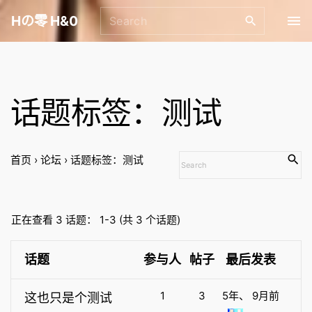
S
S
Hの零 H&0
k
e
i
a
p
r
t
c
话题标签：测试
o
h
f
c
o
o
r
n
S
首页
›
论坛
›
话题标签：测试
:
t
e
a
e
r
n
正在查看 3 话题： 1-3 (共 3 个话题)
c
t
h
话题
参与人
帖子
最后发表
f
o
1
3
5年、 9月前
这也只是个测试
r