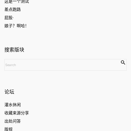
这是一个测试
差点跑路
屁股·
娘子？啊哈！
搜索版块
S
e
a
r
c
论坛
h
f
灌水休闲
o
收藏来源分享
r
:
出处问答
版规